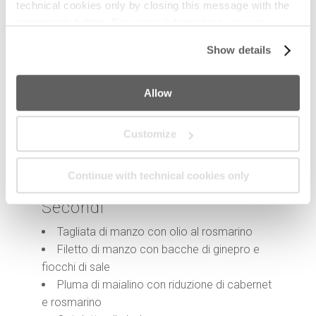
technical cookies only by closing this message with the
Tagliolini alla carbonara con tartufo nero
appropriate button.
For more information you can
Reginette con ragù bianco di cortile
consult the Cookie Policy.
Tagliolino al nero di seppia con gamberi e
Show details
burrata
Spaghetto di gragnano con cozze, vongole
Allow
e pomodorino pachino
Paccheri allo scoglio
Tagliolino con pomodoro fresco e
Customize
mozzarella di bufala
Paccheri alla norma
Continue with technical cookies only
Risi e bisi
Secondi
Tagliata di manzo con olio al rosmarino
Filetto di manzo con bacche di ginepro e
fiocchi di sale
Pluma di maialino con riduzione di cabernet
e rosmarino