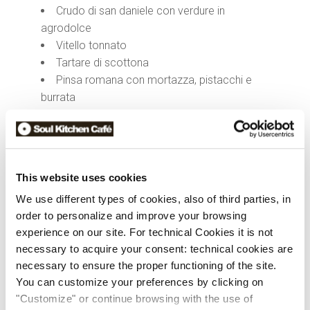
Crudo di san daniele con verdure in
agrodolce
Vitello tonnato
Tartare di scottona
Pinsa romana con mortazza, pistacchi e
burrata
Impepata di cozze e vongole
Fiori di zucca con mozzarella, acciughe e
tzatziki
Mozzarella di bufala campana con
This website uses cookies
pomodoro confit e alici
We use different types of cookies, also of third parties, in
Saganaki con spinacino al vapore, noci e
order to personalize and improve your browsing
miele
experience on our site. For technical Cookies it is not
Frisella d’orzo con mozzarella di bufala
necessary to acquire your consent: technical cookies are
campana, pomodorini e basilico
necessary to ensure the proper functioning of the site.
Primi piatti
You can customize your preferences by clicking on
"Customize" or continue browsing with the use of
Lasagne con ragù alla bolognese